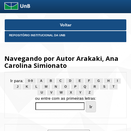
Skip
Voltar
navigation
REPOSITÓRIO INSTITUCIONAL DA UNB
Navegando por Autor Arakaki, Ana
Carolina Simionato
Ir para:
0-9
A
B
C
D
E
F
G
H
I
J
K
L
M
N
O
P
Q
R
S
T
U
V
W
X
Y
Z
ou entre com as primeiras letras: