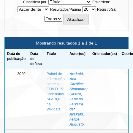
Classificar por:
Em ordem:
Resultados/Página
Registro(s):
Mostrando resultados 1 a 1 de 1
Data de
Data
Título
Autor(es)
Orientador(es)
Coorie
publicação
de
defesa
2020
-
Painel de
Arakaki,
-
-
informação
Ana
sobre a
Carolina
COVID-19
Simionato
;
: consultas
Castro,
SPARQL
Fabiano
na
Ferreira
Wikidata
de
;
Arakaki,
Felipe
Augusto