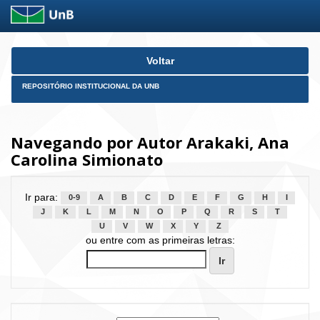
Skip
Voltar
navigation
REPOSITÓRIO INSTITUCIONAL DA UNB
Navegando por Autor Arakaki, Ana
Carolina Simionato
Ir para:
0-9
A
B
C
D
E
F
G
H
I
J
K
L
M
N
O
P
Q
R
S
T
U
V
W
X
Y
Z
ou entre com as primeiras letras: