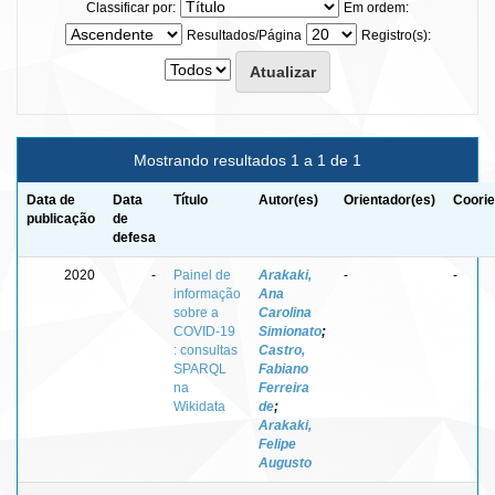
Classificar por:
Em ordem:
Resultados/Página
Registro(s):
Mostrando resultados 1 a 1 de 1
Data de
Data
Título
Autor(es)
Orientador(es)
Coorie
publicação
de
defesa
2020
-
Painel de
Arakaki,
-
-
informação
Ana
sobre a
Carolina
COVID-19
Simionato
;
: consultas
Castro,
SPARQL
Fabiano
na
Ferreira
Wikidata
de
;
Arakaki,
Felipe
Augusto