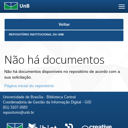
Skip
Voltar
navigation
REPOSITÓRIO INSTITUCIONAL DA UNB
Não há documentos
Não há documentos disponíveis no repositório de acordo com a
sua solicitação.
Página inicial do repositório
Universidade de Brasília - Biblioteca Central
Coordenadoria de Gestão da Informação Digital - GID
(61) 3107-2683
repositorio@unb.br