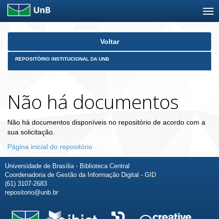
Skip
Voltar
navigation
REPOSITÓRIO INSTITUCIONAL DA UNB
Não há documentos
Não há documentos disponíveis no repositório de acordo com a
sua solicitação.
Página inicial do repositório
Universidade de Brasília - Biblioteca Central
Coordenadoria de Gestão da Informação Digital - GID
(61) 3107-2683
repositorio@unb.br