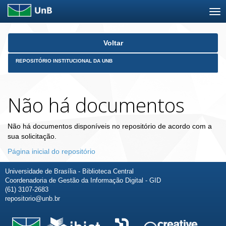
Skip
Voltar
navigation
REPOSITÓRIO INSTITUCIONAL DA UNB
Não há documentos
Não há documentos disponíveis no repositório de acordo com a
sua solicitação.
Página inicial do repositório
Universidade de Brasília - Biblioteca Central
Coordenadoria de Gestão da Informação Digital - GID
(61) 3107-2683
repositorio@unb.br