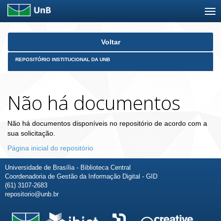
Skip
Voltar
navigation
REPOSITÓRIO INSTITUCIONAL DA UNB
Não há documentos
Não há documentos disponíveis no repositório de acordo com a
sua solicitação.
Página inicial do repositório
Universidade de Brasília - Biblioteca Central
Coordenadoria de Gestão da Informação Digital - GID
(61) 3107-2683
repositorio@unb.br