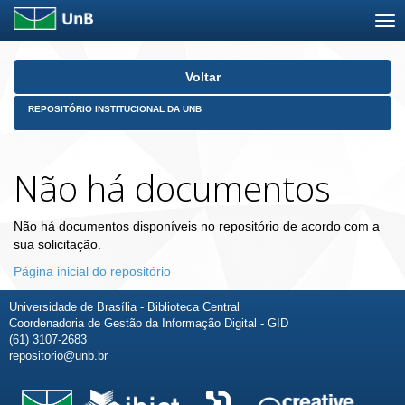
Skip
Voltar
navigation
REPOSITÓRIO INSTITUCIONAL DA UNB
Não há documentos
Não há documentos disponíveis no repositório de acordo com a
sua solicitação.
Página inicial do repositório
Universidade de Brasília - Biblioteca Central
Coordenadoria de Gestão da Informação Digital - GID
(61) 3107-2683
repositorio@unb.br