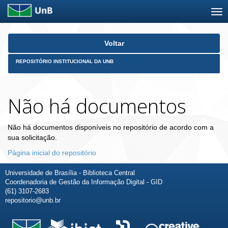
Skip
Voltar
navigation
REPOSITÓRIO INSTITUCIONAL DA UNB
Não há documentos
Não há documentos disponíveis no repositório de acordo com a
sua solicitação.
Página inicial do repositório
Universidade de Brasília - Biblioteca Central
Coordenadoria de Gestão da Informação Digital - GID
(61) 3107-2683
repositorio@unb.br