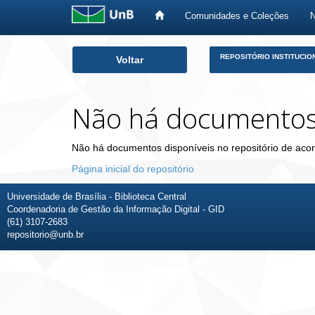
Comunidades e Coleções
Skip
REPOSITÓRIO INSTITUCIO
Voltar
navigation
Não há documento
Não há documentos disponíveis no repositório de acor
Página inicial do repositório
Universidade de Brasília - Biblioteca Central
Coordenadoria de Gestão da Informação Digital - GID
(61) 3107-2683
repositorio@unb.br