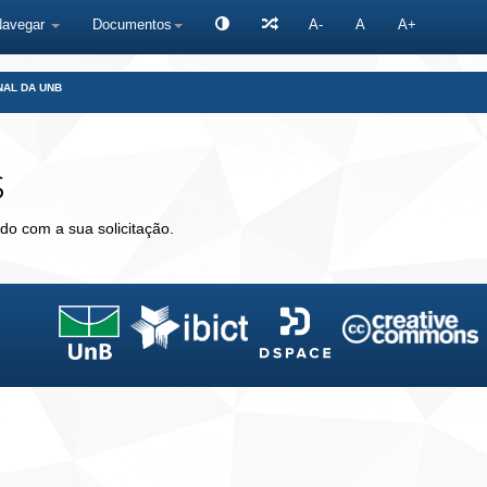
Navegar
Documentos
A-
A
A+
NAL DA UNB
s
do com a sua solicitação.