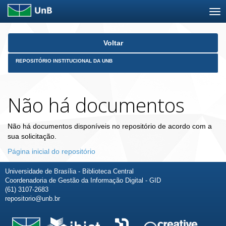
Skip
Voltar
navigation
REPOSITÓRIO INSTITUCIONAL DA UNB
Não há documentos
Não há documentos disponíveis no repositório de acordo com a
sua solicitação.
Página inicial do repositório
Universidade de Brasília - Biblioteca Central
Coordenadoria de Gestão da Informação Digital - GID
(61) 3107-2683
repositorio@unb.br