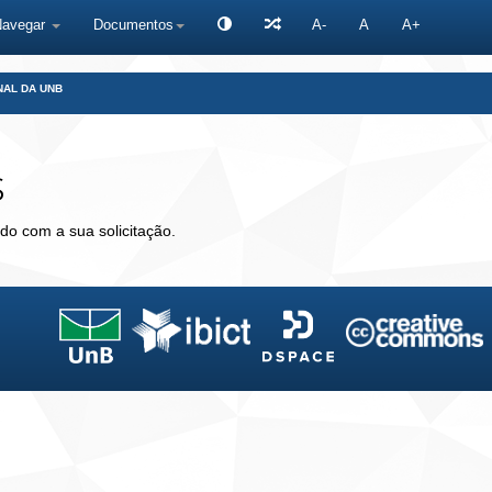
Navegar
Documentos
A-
A
A+
NAL DA UNB
s
do com a sua solicitação.