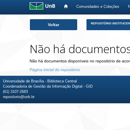
Comunidades e Coleções
Skip
REPOSITÓRIO INSTITUCIO
Voltar
navigation
Não há documento
Não há documentos disponíveis no repositório de acor
Página inicial do repositório
Universidade de Brasília - Biblioteca Central
Coordenadoria de Gestão da Informação Digital - GID
(61) 3107-2683
repositorio@unb.br