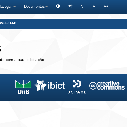
Navegar
Documentos
A-
A
A+
NAL DA UNB
s
do com a sua solicitação.