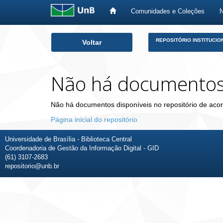
Comunidades e Coleções
Skip
REPOSITÓRIO INSTITUCIO
Voltar
navigation
Não há documento
Não há documentos disponíveis no repositório de acor
Página inicial do repositório
Universidade de Brasília - Biblioteca Central
Coordenadoria de Gestão da Informação Digital - GID
(61) 3107-2683
repositorio@unb.br