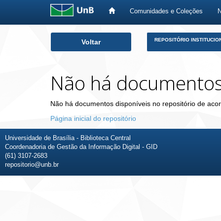
Comunidades e Coleções
Skip
REPOSITÓRIO INSTITUCIO
Voltar
navigation
Não há documento
Não há documentos disponíveis no repositório de acor
Página inicial do repositório
Universidade de Brasília - Biblioteca Central
Coordenadoria de Gestão da Informação Digital - GID
(61) 3107-2683
repositorio@unb.br