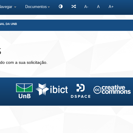
Navegar
Documentos
A-
A
A+
NAL DA UNB
s
do com a sua solicitação.