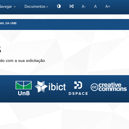
Navegar
Documentos
A-
A
A+
NAL DA UNB
s
do com a sua solicitação.