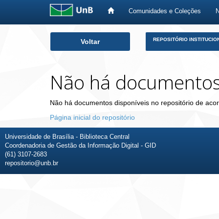
Comunidades e Coleções
Skip
REPOSITÓRIO INSTITUCIO
Voltar
navigation
Não há documento
Não há documentos disponíveis no repositório de acor
Página inicial do repositório
Universidade de Brasília - Biblioteca Central
Coordenadoria de Gestão da Informação Digital - GID
(61) 3107-2683
repositorio@unb.br