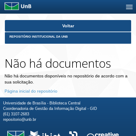
Skip
Voltar
navigation
REPOSITÓRIO INSTITUCIONAL DA UNB
Não há documentos
Não há documentos disponíveis no repositório de acordo com a
sua solicitação.
Página inicial do repositório
Universidade de Brasília - Biblioteca Central
Coordenadoria de Gestão da Informação Digital - GID
(61) 3107-2683
repositorio@unb.br