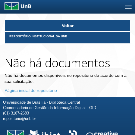
Skip
Voltar
navigation
REPOSITÓRIO INSTITUCIONAL DA UNB
Não há documentos
Não há documentos disponíveis no repositório de acordo com a
sua solicitação.
Página inicial do repositório
Universidade de Brasília - Biblioteca Central
Coordenadoria de Gestão da Informação Digital - GID
(61) 3107-2683
repositorio@unb.br