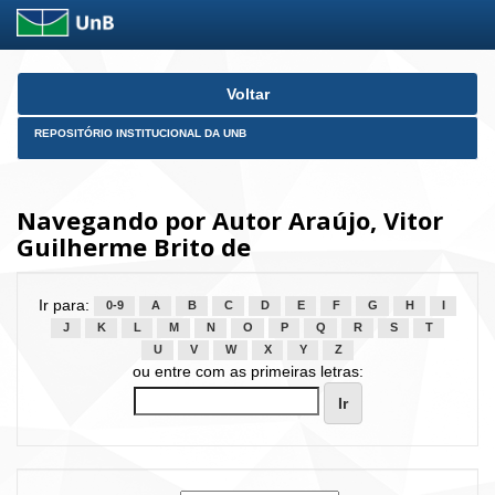
Skip
Voltar
navigation
REPOSITÓRIO INSTITUCIONAL DA UNB
Navegando por Autor Araújo, Vitor
Guilherme Brito de
Ir para:
0-9
A
B
C
D
E
F
G
H
I
J
K
L
M
N
O
P
Q
R
S
T
U
V
W
X
Y
Z
ou entre com as primeiras letras: