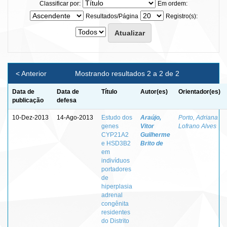
Classificar por:
Em ordem:
Resultados/Página
Registro(s):
< Anterior
Mostrando resultados 2 a 2 de 2
Data de
Data de
Título
Autor(es)
Orientador(es)
publicação
defesa
10-Dez-2013
14-Ago-2013
Estudo dos
Araújo,
Porto, Adriana
genes
Vitor
Lofrano Alves
CYP21A2
Guilherme
e HSD3B2
Brito de
em
indivíduos
portadores
de
hiperplasia
adrenal
congênita
residentes
do Distrito