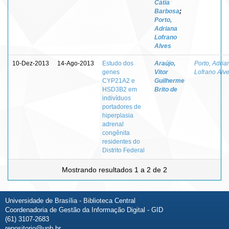
Cátia
Barbosa
;
Porto,
Adriana
Lofrano
Alves
10-Dez-2013
14-Ago-2013
Estudo dos
Araújo,
Porto, Adria
genes
Vitor
Lofrano Alv
CYP21A2 e
Guilherme
HSD3B2 em
Brito de
indivíduos
portadores de
hiperplasia
adrenal
congênita
residentes do
Distrito Federal
Mostrando resultados 1 a 2 de 2
Universidade de Brasília - Biblioteca Central
Coordenadoria de Gestão da Informação Digital - GID
(61) 3107-2683
repositorio@unb.br