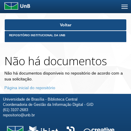
Skip
Voltar
navigation
REPOSITÓRIO INSTITUCIONAL DA UNB
Não há documentos
Não há documentos disponíveis no repositório de acordo com a
sua solicitação.
Página inicial do repositório
Universidade de Brasília - Biblioteca Central
Coordenadoria de Gestão da Informação Digital - GID
(61) 3107-2683
repositorio@unb.br