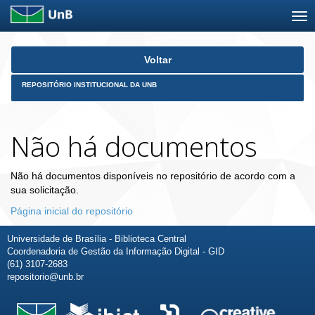
Skip
Voltar
navigation
REPOSITÓRIO INSTITUCIONAL DA UNB
Não há documentos
Não há documentos disponíveis no repositório de acordo com a
sua solicitação.
Página inicial do repositório
Universidade de Brasília - Biblioteca Central
Coordenadoria de Gestão da Informação Digital - GID
(61) 3107-2683
repositorio@unb.br