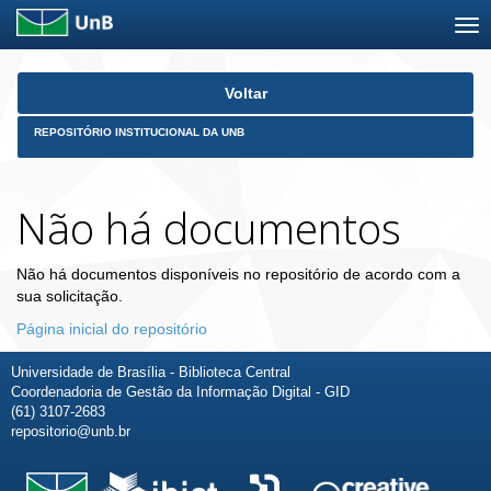
Skip
Voltar
navigation
REPOSITÓRIO INSTITUCIONAL DA UNB
Não há documentos
Não há documentos disponíveis no repositório de acordo com a
sua solicitação.
Página inicial do repositório
Universidade de Brasília - Biblioteca Central
Coordenadoria de Gestão da Informação Digital - GID
(61) 3107-2683
repositorio@unb.br