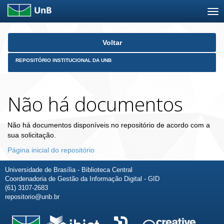
Skip
Voltar
navigation
REPOSITÓRIO INSTITUCIONAL DA UNB
Não há documentos
Não há documentos disponíveis no repositório de acordo com a
sua solicitação.
Página inicial do repositório
Universidade de Brasília - Biblioteca Central
Coordenadoria de Gestão da Informação Digital - GID
(61) 3107-2683
repositorio@unb.br