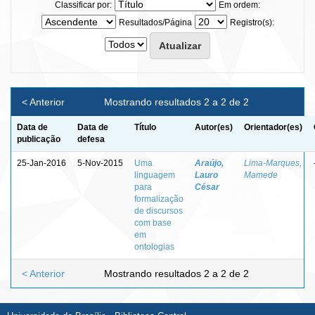
Classificar por:
Em ordem:
Resultados/Página
Registro(s):
< Anterior
Mostrando resultados 2 a 2 de 2
Data de
Data de
Título
Autor(es)
Orientador(es)
publicação
defesa
25-Jan-2016
5-Nov-2015
Uma
Araújo,
Lima-Marques,
linguagem
Lauro
Mamede
para
César
formalização
de discursos
com base
em
ontologias
< Anterior
Mostrando resultados 2 a 2 de 2