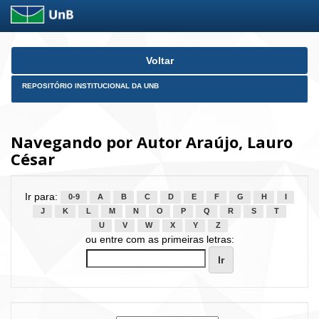
Skip
Voltar
navigation
REPOSITÓRIO INSTITUCIONAL DA UNB
Navegando por Autor Araújo, Lauro
César
Ir para:
0-9
A
B
C
D
E
F
G
H
I
J
K
L
M
N
O
P
Q
R
S
T
U
V
W
X
Y
Z
ou entre com as primeiras letras: