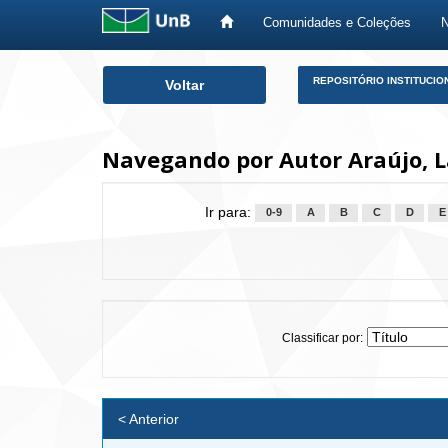
Comunidades e Coleções
Skip
REPOSITÓRIO INSTITUCIO
Voltar
navigation
Navegando por Autor Araújo, L
Ir para:
0-9
A
B
C
D
E
Classificar por:
< Anterior