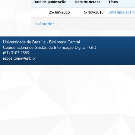
Data de publicação
Data de defesa
Título
25-Jan-2016
5-Nov-2015
Uma linguagem 
< Anterior
Universidade de Brasília - Biblioteca Central
Coordenadoria de Gestão da Informação Digital - GID
(61) 3107-2683
repositorio@unb.br