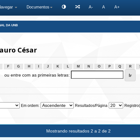
Navegar
Documentos
A-
A
A+
NAL DA UNB
auro César
F
G
H
I
J
K
L
M
N
O
P
Q
R
ou entre com as primeiras letras:
Em ordem:
Resultados/Página
Registro(
Mostrando resultados 2 a 2 de 2