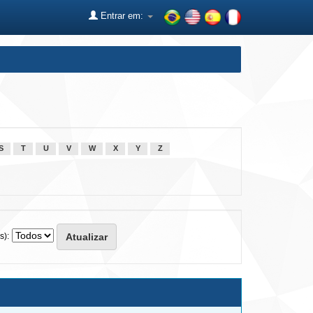
Entrar em:
S
T
U
V
W
X
Y
Z
s):