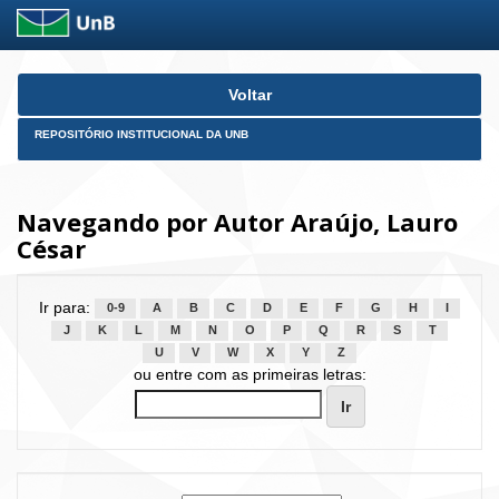
Skip
Voltar
navigation
REPOSITÓRIO INSTITUCIONAL DA UNB
Navegando por Autor Araújo, Lauro
César
Ir para:
0-9
A
B
C
D
E
F
G
H
I
J
K
L
M
N
O
P
Q
R
S
T
U
V
W
X
Y
Z
ou entre com as primeiras letras: