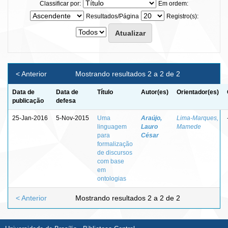
Classificar por:
Em ordem:
Resultados/Página
Registro(s):
< Anterior
Mostrando resultados 2 a 2 de 2
Data de
Data de
Título
Autor(es)
Orientador(es)
publicação
defesa
25-Jan-2016
5-Nov-2015
Uma
Araújo,
Lima-Marques,
linguagem
Lauro
Mamede
para
César
formalização
de discursos
com base
em
ontologias
< Anterior
Mostrando resultados 2 a 2 de 2