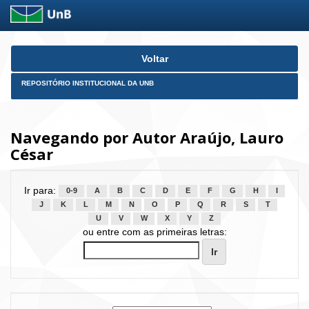
Skip
Voltar
navigation
REPOSITÓRIO INSTITUCIONAL DA UNB
Navegando por Autor Araújo, Lauro
César
Ir para:
0-9
A
B
C
D
E
F
G
H
I
J
K
L
M
N
O
P
Q
R
S
T
U
V
W
X
Y
Z
ou entre com as primeiras letras: