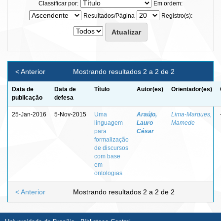
Classificar por:
Em ordem:
Resultados/Página
Registro(s):
< Anterior
Mostrando resultados 2 a 2 de 2
Data de
Data de
Título
Autor(es)
Orientador(es)
publicação
defesa
25-Jan-2016
5-Nov-2015
Uma
Araújo,
Lima-Marques,
linguagem
Lauro
Mamede
para
César
formalização
de discursos
com base
em
ontologias
< Anterior
Mostrando resultados 2 a 2 de 2