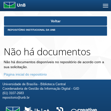
Skip
Voltar
navigation
REPOSITÓRIO INSTITUCIONAL DA UNB
Não há documentos
Não há documentos disponíveis no repositório de acordo com a
sua solicitação.
Página inicial do repositório
Universidade de Brasília - Biblioteca Central
Coordenadoria de Gestão da Informação Digital - GID
(61) 3107-2683
repositorio@unb.br