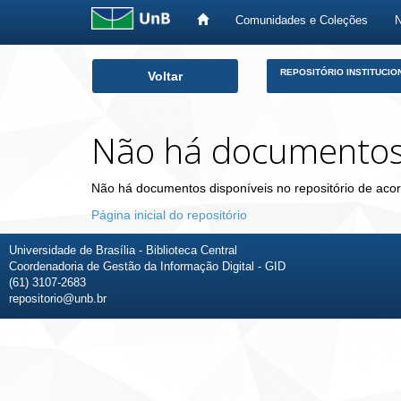
Comunidades e Coleções
Skip
REPOSITÓRIO INSTITUCIO
Voltar
navigation
Não há documento
Não há documentos disponíveis no repositório de acor
Página inicial do repositório
Universidade de Brasília - Biblioteca Central
Coordenadoria de Gestão da Informação Digital - GID
(61) 3107-2683
repositorio@unb.br