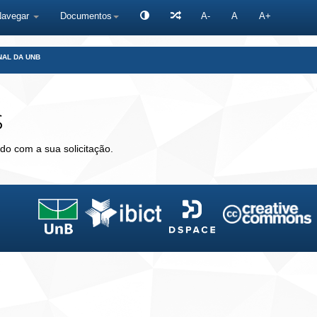
Navegar
Documentos
A-
A
A+
NAL DA UNB
s
do com a sua solicitação.