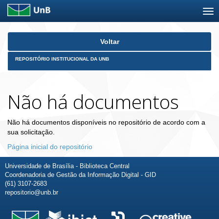
Skip
Voltar
navigation
REPOSITÓRIO INSTITUCIONAL DA UNB
Não há documentos
Não há documentos disponíveis no repositório de acordo com a
sua solicitação.
Página inicial do repositório
Universidade de Brasília - Biblioteca Central
Coordenadoria de Gestão da Informação Digital - GID
(61) 3107-2683
repositorio@unb.br