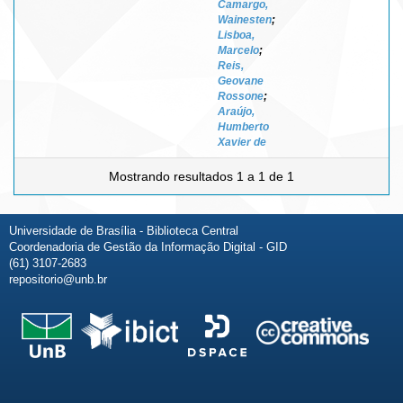
Camargo,
Wainesten
;
Lisboa,
Marcelo
;
Reis,
Geovane
Rossone
;
Araújo,
Humberto
Xavier de
Mostrando resultados 1 a 1 de 1
Universidade de Brasília - Biblioteca Central
Coordenadoria de Gestão da Informação Digital - GID
(61) 3107-2683
repositorio@unb.br