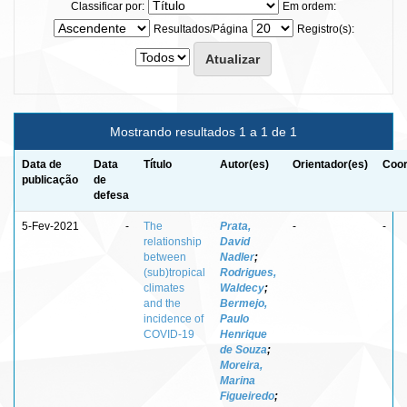
Classificar por:
Em ordem:
Resultados/Página
Registro(s):
Mostrando resultados 1 a 1 de 1
Data de
Data
Título
Autor(es)
Orientador(es)
Coor
publicação
de
defesa
5-Fev-2021
-
The
Prata,
-
-
relationship
David
between
Nadler
;
(sub)tropical
Rodrigues,
climates
Waldecy
;
and the
Bermejo,
incidence of
Paulo
COVID-19
Henrique
de Souza
;
Moreira,
Marina
Figueiredo
;