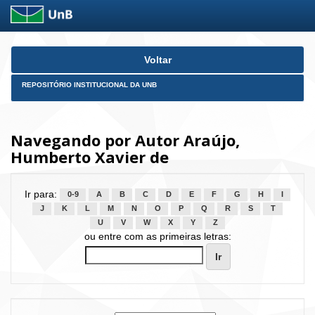
Skip
Voltar
navigation
REPOSITÓRIO INSTITUCIONAL DA UNB
Navegando por Autor Araújo,
Humberto Xavier de
Ir para:
0-9
A
B
C
D
E
F
G
H
I
J
K
L
M
N
O
P
Q
R
S
T
U
V
W
X
Y
Z
ou entre com as primeiras letras: