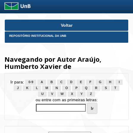
Skip
Voltar
navigation
REPOSITÓRIO INSTITUCIONAL DA UNB
Navegando por Autor Araújo,
Humberto Xavier de
Ir para:
0-9
A
B
C
D
E
F
G
H
I
J
K
L
M
N
O
P
Q
R
S
T
U
V
W
X
Y
Z
ou entre com as primeiras letras: