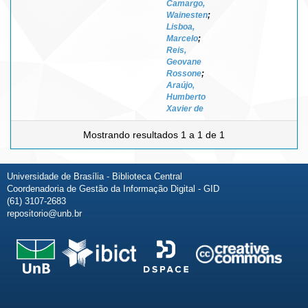
Camargo,
Wainesten
;
Lisboa,
Marcelo
;
Reis,
Geovane
Rossone
;
Araújo,
Humberto
Xavier de
Mostrando resultados 1 a 1 de 1
Universidade de Brasília - Biblioteca Central
Coordenadoria de Gestão da Informação Digital - GID
(61) 3107-2683
repositorio@unb.br