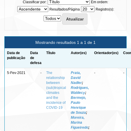
Classificar por:
Em ordem:
Resultados/Página
Registro(s):
Mostrando resultados 1 a 1 de 1
Data de
Data
Título
Autor(es)
Orientador(es)
Coor
publicação
de
defesa
5-Fev-2021
-
The
Prata,
-
-
relationship
David
between
Nadler
;
(sub)tropical
Rodrigues,
climates
Waldecy
;
and the
Bermejo,
incidence of
Paulo
COVID-19
Henrique
de Souza
;
Moreira,
Marina
Figueiredo
;