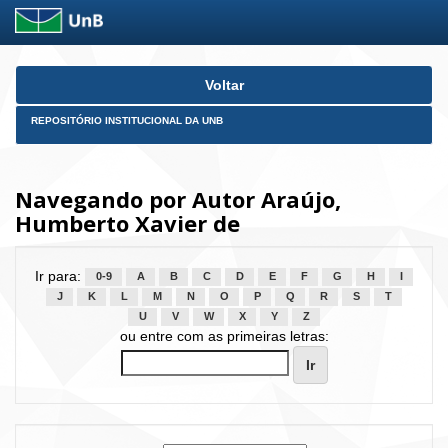
Skip
Voltar
navigation
REPOSITÓRIO INSTITUCIONAL DA UNB
Navegando por Autor Araújo,
Humberto Xavier de
Ir para:
0-9
A
B
C
D
E
F
G
H
I
J
K
L
M
N
O
P
Q
R
S
T
U
V
W
X
Y
Z
ou entre com as primeiras letras: