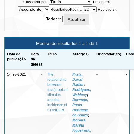
Classificar por:
Em ordem:
Resultados/Página
Registro(s):
Mostrando resultados 1 a 1 de 1
Data de
Data
Título
Autor(es)
Orientador(es)
Coor
publicação
de
defesa
5-Fev-2021
-
The
Prata,
-
-
relationship
David
between
Nadler
;
(sub)tropical
Rodrigues,
climates
Waldecy
;
and the
Bermejo,
incidence of
Paulo
COVID-19
Henrique
de Souza
;
Moreira,
Marina
Figueiredo
;