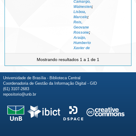
Camargo,
Wainesten
;
Lisboa,
Marcelo
;
Reis,
Geovane
Rossone
;
Araújo,
Humberto
Xavier de
Mostrando resultados 1 a 1 de 1
Universidade de Brasília - Biblioteca Central
Coordenadoria de Gestão da Informação Digital - GID
(61) 3107-2683
repositorio@unb.br