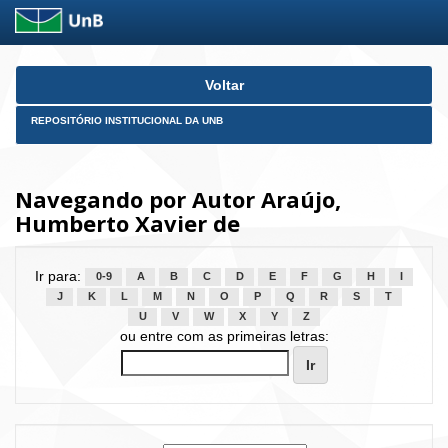
Skip
Voltar
navigation
REPOSITÓRIO INSTITUCIONAL DA UNB
Navegando por Autor Araújo,
Humberto Xavier de
Ir para:
0-9
A
B
C
D
E
F
G
H
I
J
K
L
M
N
O
P
Q
R
S
T
U
V
W
X
Y
Z
ou entre com as primeiras letras: