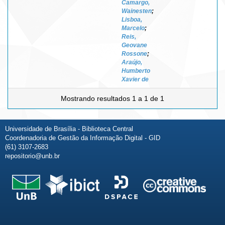
Camargo,
Wainesten
;
Lisboa,
Marcelo
;
Reis,
Geovane
Rossone
;
Araújo,
Humberto
Xavier de
Mostrando resultados 1 a 1 de 1
Universidade de Brasília - Biblioteca Central
Coordenadoria de Gestão da Informação Digital - GID
(61) 3107-2683
repositorio@unb.br