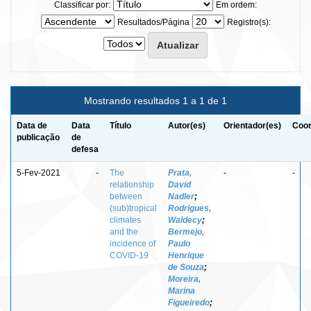
Classificar por:
Em ordem:
Resultados/Página
Registro(s):
Mostrando resultados 1 a 1 de 1
Data de
Data
Título
Autor(es)
Orientador(es)
Coor
publicação
de
defesa
5-Fev-2021
-
The
Prata,
-
-
relationship
David
between
Nadler
;
(sub)tropical
Rodrigues,
climates
Waldecy
;
and the
Bermejo,
incidence of
Paulo
COVID-19
Henrique
de Souza
;
Moreira,
Marina
Figueiredo
;