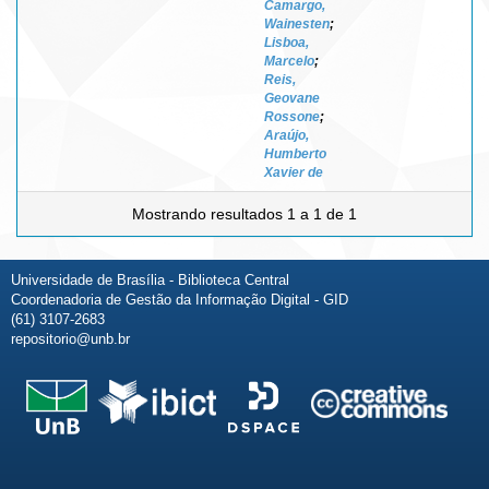
Camargo,
Wainesten
;
Lisboa,
Marcelo
;
Reis,
Geovane
Rossone
;
Araújo,
Humberto
Xavier de
Mostrando resultados 1 a 1 de 1
Universidade de Brasília - Biblioteca Central
Coordenadoria de Gestão da Informação Digital - GID
(61) 3107-2683
repositorio@unb.br