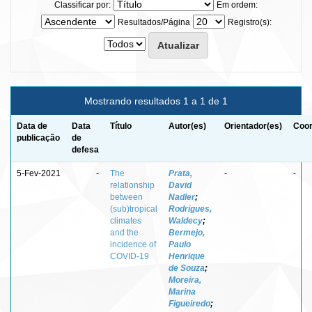
Classificar por:
Em ordem:
Resultados/Página
Registro(s):
Mostrando resultados 1 a 1 de 1
Data de
Data
Título
Autor(es)
Orientador(es)
Coor
publicação
de
defesa
5-Fev-2021
-
The
Prata,
-
-
relationship
David
between
Nadler
;
(sub)tropical
Rodrigues,
climates
Waldecy
;
and the
Bermejo,
incidence of
Paulo
COVID-19
Henrique
de Souza
;
Moreira,
Marina
Figueiredo
;