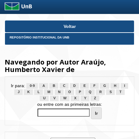
Skip
Voltar
navigation
REPOSITÓRIO INSTITUCIONAL DA UNB
Navegando por Autor Araújo,
Humberto Xavier de
Ir para:
0-9
A
B
C
D
E
F
G
H
I
J
K
L
M
N
O
P
Q
R
S
T
U
V
W
X
Y
Z
ou entre com as primeiras letras: