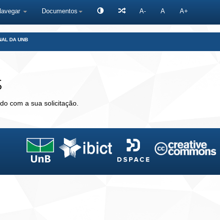
Navegar
Documentos
A-
A
A+
NAL DA UNB
s
do com a sua solicitação.