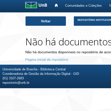
Comunidades e Coleções
Skip
REPOSITÓRIO INSTITUCIO
Voltar
navigation
Não há documento
Não há documentos disponíveis no repositório de acor
Página inicial do repositório
Universidade de Brasília - Biblioteca Central
Coordenadoria de Gestão da Informação Digital - GID
(61) 3107-2683
repositorio@unb.br