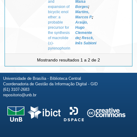
and
Maísa
expansion of
Borges
;
bicyclic enol
Martins,
ether: a
Marcos P.
;
probable
Araújo,
precursor for
Hugo
the synthesis
Clemente
of macrolide
de
;
Resck,
(±)-
Inês Sabioni
pyrenophorin
Mostrando resultados 1 a 2 de 2
Universidade de Brasília - Biblioteca Central
Coordenadoria de Gestão da Informação Digital - GID
(61) 3107-2683
repositorio@unb.br