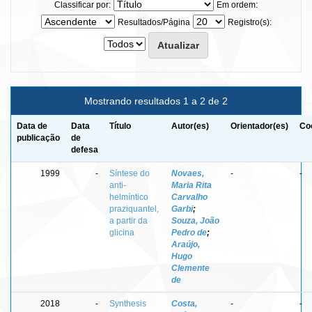
Classificar por:
Em ordem:
Resultados/Página
Registro(s):
Mostrando resultados 1 a 2 de 2
Data de
Data
Título
Autor(es)
Orientador(es)
Co
publicação
de
defesa
1999
-
Síntese do
Novaes,
-
-
anti-
Maria Rita
helmíntico
Carvalho
praziquantel,
Garbi
;
a partir da
Souza, João
glicina
Pedro de
;
Araújo,
Hugo
Clemente
de
2018
-
Synthesis
Costa,
-
-