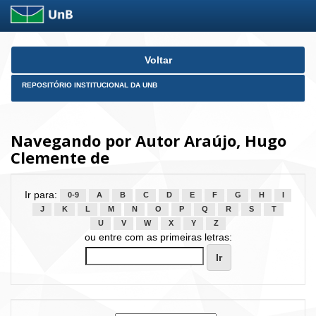
Skip
Voltar
navigation
REPOSITÓRIO INSTITUCIONAL DA UNB
Navegando por Autor Araújo, Hugo
Clemente de
Ir para:
0-9
A
B
C
D
E
F
G
H
I
J
K
L
M
N
O
P
Q
R
S
T
U
V
W
X
Y
Z
ou entre com as primeiras letras: