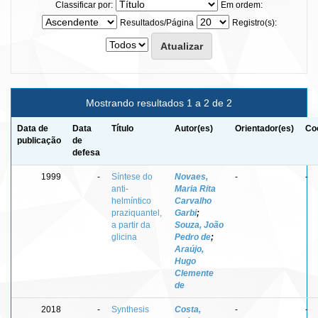
Classificar por:
Em ordem:
Resultados/Página
Registro(s):
Mostrando resultados 1 a 2 de 2
Data de
Data
Título
Autor(es)
Orientador(es)
Co
publicação
de
defesa
1999
-
Síntese do
Novaes,
-
-
anti-
Maria Rita
helmíntico
Carvalho
praziquantel,
Garbi
;
a partir da
Souza, João
glicina
Pedro de
;
Araújo,
Hugo
Clemente
de
2018
-
Synthesis
Costa,
-
-