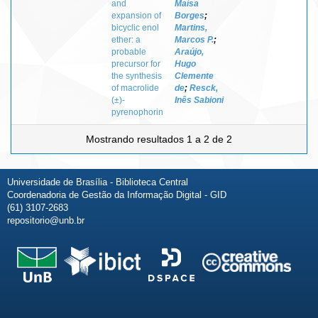
and
Maísa
expansion of
Borges
;
bicyclic enol
Martins,
ether: a
Marcos P.
;
probable
Araújo,
precursor for
Hugo
the synthesis
Clemente
of macrolide
de
;
Resck,
(±)-
Inês Sabioni
pyrenophorin
Mostrando resultados 1 a 2 de 2
Universidade de Brasília - Biblioteca Central
Coordenadoria de Gestão da Informação Digital - GID
(61) 3107-2683
repositorio@unb.br