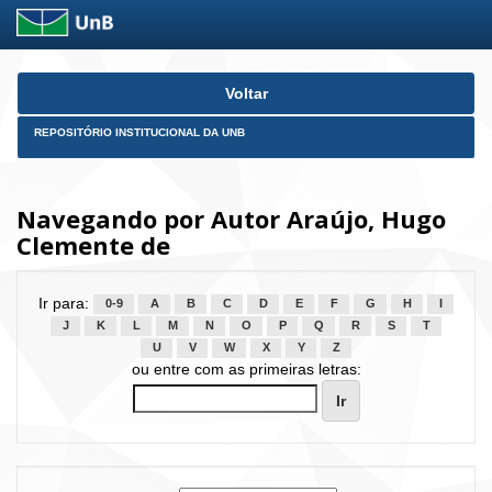
Skip
Voltar
navigation
REPOSITÓRIO INSTITUCIONAL DA UNB
Navegando por Autor Araújo, Hugo
Clemente de
Ir para:
0-9
A
B
C
D
E
F
G
H
I
J
K
L
M
N
O
P
Q
R
S
T
U
V
W
X
Y
Z
ou entre com as primeiras letras: