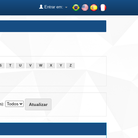
Entrar em:
S
T
U
V
W
X
Y
Z
s):