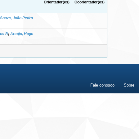
Orientador(es)
Coorientador(es)
Souza, João Pedro
-
-
os P.
;
Araújo, Hugo
-
-
Fale conosco
Sobre