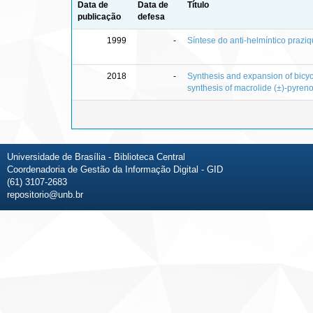
Data de
Data de
Título
publicação
defesa
1999
-
Síntese do anti-helmíntico praziqu
2018
-
Synthesis and expansion of bicycl
synthesis of macrolide (±)-pyren
Universidade de Brasília - Biblioteca Central
Coordenadoria de Gestão da Informação Digital - GID
(61) 3107-2683
repositorio@unb.br