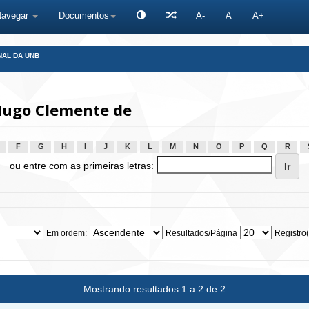
Navegar
Documentos
A-
A
A+
NAL DA UNB
Hugo Clemente de
F
G
H
I
J
K
L
M
N
O
P
Q
R
ou entre com as primeiras letras:
Em ordem:
Resultados/Página
Registro(
Mostrando resultados 1 a 2 de 2