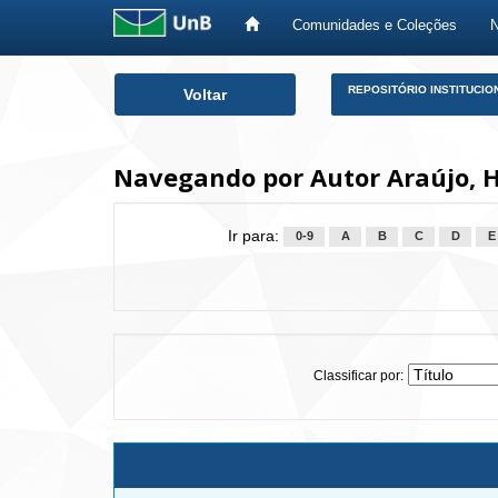
Comunidades e Coleções
Skip
REPOSITÓRIO INSTITUCIO
Voltar
navigation
Navegando por Autor Araújo, 
Ir para:
0-9
A
B
C
D
E
Classificar por: