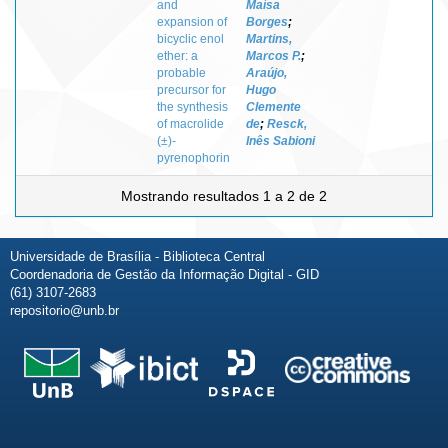
and
Maísa
expansion of
Borges
;
bicyclic enol
Martins,
ether: a
Marcos P.
;
probable
Araújo,
precursor for
Hugo
the synthesis
Clemente
of macrolide
de
;
Resck,
(±)-
Inês Sabioni
pyrenophorin
Mostrando resultados 1 a 2 de 2
Universidade de Brasília - Biblioteca Central
Coordenadoria de Gestão da Informação Digital - GID
(61) 3107-2683
repositorio@unb.br