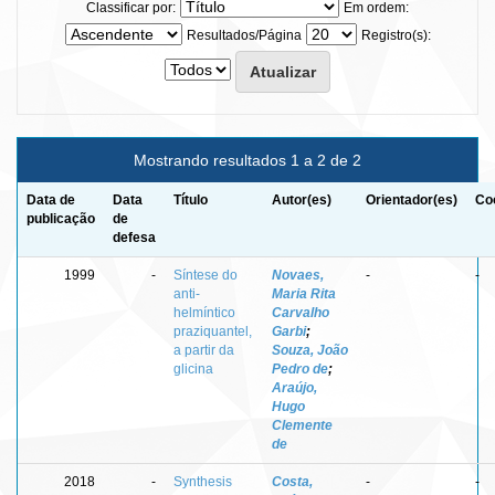
Classificar por:
Em ordem:
Resultados/Página
Registro(s):
Mostrando resultados 1 a 2 de 2
Data de
Data
Título
Autor(es)
Orientador(es)
Co
publicação
de
defesa
1999
-
Síntese do
Novaes,
-
-
anti-
Maria Rita
helmíntico
Carvalho
praziquantel,
Garbi
;
a partir da
Souza, João
glicina
Pedro de
;
Araújo,
Hugo
Clemente
de
2018
-
Synthesis
Costa,
-
-