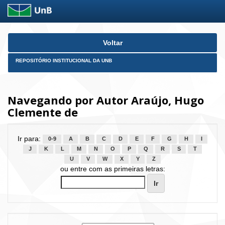
Skip
Voltar
navigation
REPOSITÓRIO INSTITUCIONAL DA UNB
Navegando por Autor Araújo, Hugo
Clemente de
Ir para:
0-9
A
B
C
D
E
F
G
H
I
J
K
L
M
N
O
P
Q
R
S
T
U
V
W
X
Y
Z
ou entre com as primeiras letras: