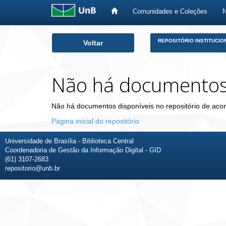
Comunidades e Coleções
Skip
REPOSITÓRIO INSTITUCIO
Voltar
navigation
Não há documento
Não há documentos disponíveis no repositório de acor
Página inicial do repositório
Universidade de Brasília - Biblioteca Central
Coordenadoria de Gestão da Informação Digital - GID
(61) 3107-2683
repositorio@unb.br