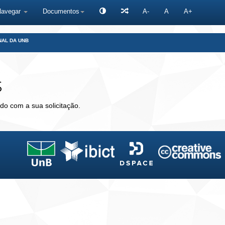
Navegar
Documentos
A-
A
A+
NAL DA UNB
s
do com a sua solicitação.