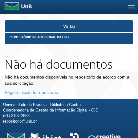
Skip
Voltar
navigation
REPOSITÓRIO INSTITUCIONAL DA UNB
Não há documentos
Não há documentos disponíveis no repositório de acordo com a
sua solicitação.
Página inicial do repositório
Universidade de Brasília - Biblioteca Central
Coordenadoria de Gestão da Informação Digital - GID
(61) 3107-2683
repositorio@unb.br