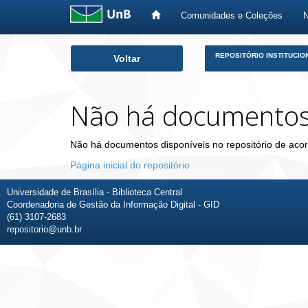
Comunidades e Coleções
Skip
REPOSITÓRIO INSTITUCIO
Voltar
navigation
Não há documento
Não há documentos disponíveis no repositório de acor
Página inicial do repositório
Universidade de Brasília - Biblioteca Central
Coordenadoria de Gestão da Informação Digital - GID
(61) 3107-2683
repositorio@unb.br