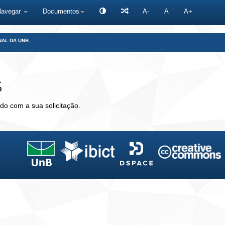
Navegar
Documentos
A-
A
A+
NAL DA UNB
s
do com a sua solicitação.