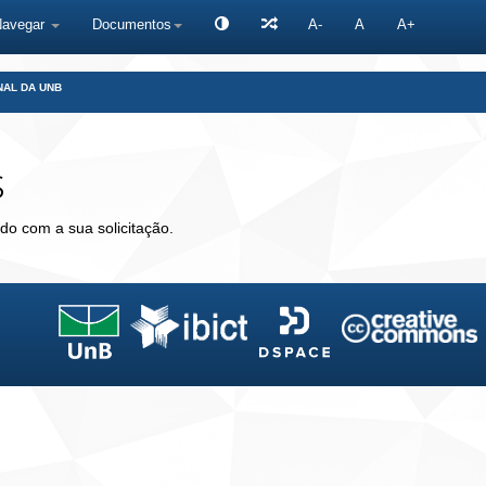
Navegar
Documentos
A-
A
A+
NAL DA UNB
s
do com a sua solicitação.