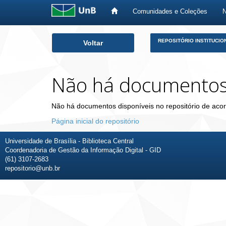
Comunidades e Coleções
Skip
REPOSITÓRIO INSTITUCIO
Voltar
navigation
Não há documento
Não há documentos disponíveis no repositório de acor
Página inicial do repositório
Universidade de Brasília - Biblioteca Central
Coordenadoria de Gestão da Informação Digital - GID
(61) 3107-2683
repositorio@unb.br