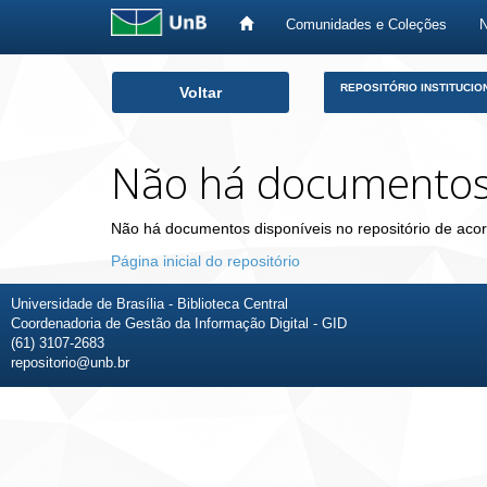
Comunidades e Coleções
Skip
REPOSITÓRIO INSTITUCIO
Voltar
navigation
Não há documento
Não há documentos disponíveis no repositório de acor
Página inicial do repositório
Universidade de Brasília - Biblioteca Central
Coordenadoria de Gestão da Informação Digital - GID
(61) 3107-2683
repositorio@unb.br