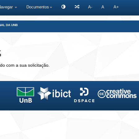
Navegar
Documentos
A-
A
A+
NAL DA UNB
s
do com a sua solicitação.