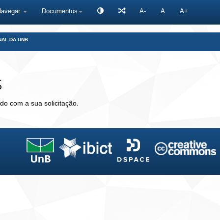
Navegar
Documentos
A-
A
A+
NAL DA UNB
s
do com a sua solicitação.