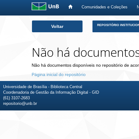
Comunidades e Coleções
Skip
REPOSITÓRIO INSTITUCIO
Voltar
navigation
Não há documento
Não há documentos disponíveis no repositório de acor
Página inicial do repositório
Universidade de Brasília - Biblioteca Central
Coordenadoria de Gestão da Informação Digital - GID
(61) 3107-2683
repositorio@unb.br