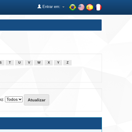
Entrar em:
S
T
U
V
W
X
Y
Z
s):