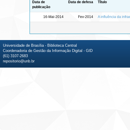
Data de
Data de defesa
Título
publicação
16-Mai-2014
Fev-2014
A influência da infr
Universidade de Brasília - Biblioteca Central
Coordenadoria de Gestão da Informação Digital - GID
(61) 3107-2683
repositorio@unb.br