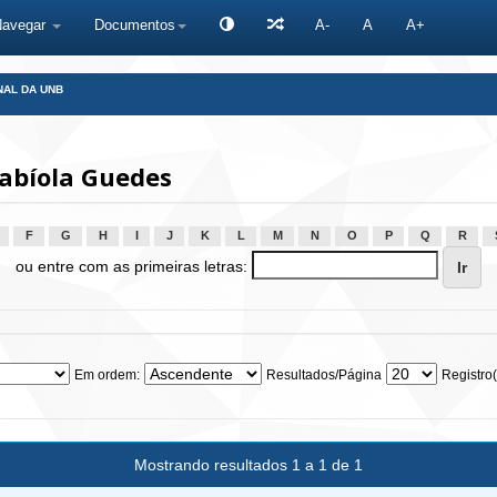
Navegar
Documentos
A-
A
A+
NAL DA UNB
abíola Guedes
F
G
H
I
J
K
L
M
N
O
P
Q
R
ou entre com as primeiras letras:
Em ordem:
Resultados/Página
Registro(
Mostrando resultados 1 a 1 de 1