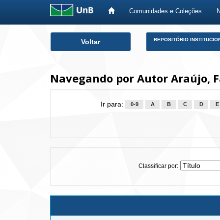
Comunidades e Coleções
Skip
REPOSITÓRIO INSTITUCIO
Voltar
navigation
Navegando por Autor Araújo, F
Ir para:
0-9
A
B
C
D
E
Classificar por: