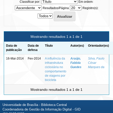
Classificar por:
Em ordem:
Resultados/Página
Registro(s):
Mostrando resultados 1 a 1 de 1
Data de
Data de
Título
Autor(es)
Orientador(es)
publicação
defesa
16-Mai-2014
Fev-2014
A influência da
Araújo,
Silva, Paulo
infraestrutura
Fabíola
César
cicloviária no
Guedes
Marques da
comportamento
de viagens por
bicicleta
Mostrando resultados 1 a 1 de 1
Universidade de Brasília - Biblioteca Central
Coordenadoria de Gestão da Informação Digital - GID