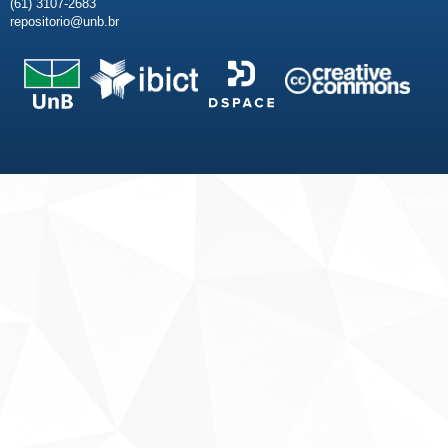
(61) 3107-2683
repositorio@unb.br
Fale conosco
Sobre