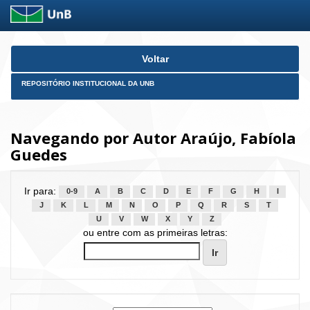
Skip
Voltar
navigation
REPOSITÓRIO INSTITUCIONAL DA UNB
Navegando por Autor Araújo, Fabíola
Guedes
Ir para:
0-9
A
B
C
D
E
F
G
H
I
J
K
L
M
N
O
P
Q
R
S
T
U
V
W
X
Y
Z
ou entre com as primeiras letras: