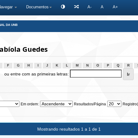
Navegar
Documentos
A-
A
A+
NAL DA UNB
abíola Guedes
F
G
H
I
J
K
L
M
N
O
P
Q
R
ou entre com as primeiras letras:
Em ordem:
Resultados/Página
Registro(
Mostrando resultados 1 a 1 de 1