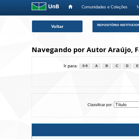
Comunidades e Coleções
Skip
REPOSITÓRIO INSTITUCIO
Voltar
navigation
Navegando por Autor Araújo, F
Ir para:
0-9
A
B
C
D
E
Classificar por: