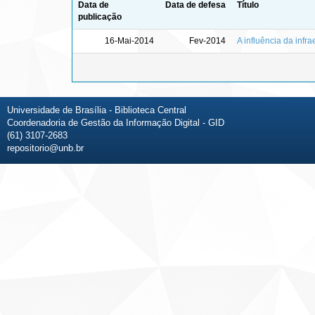
Data de
Data de defesa
Título
publicação
16-Mai-2014
Fev-2014
A influência da infr
Universidade de Brasília - Biblioteca Central
Coordenadoria de Gestão da Informação Digital - GID
(61) 3107-2683
repositorio@unb.br