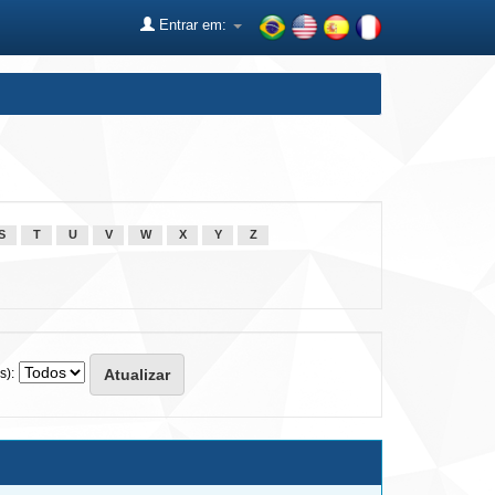
Entrar em:
S
T
U
V
W
X
Y
Z
s):