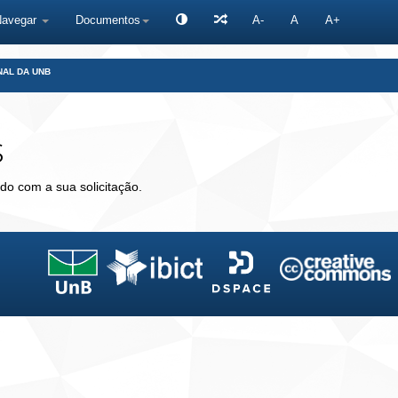
Navegar
Documentos
A-
A
A+
NAL DA UNB
s
do com a sua solicitação.