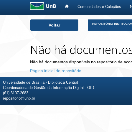
Comunidades e Coleções
Skip
REPOSITÓRIO INSTITUCIO
Voltar
navigation
Não há documento
Não há documentos disponíveis no repositório de acor
Página inicial do repositório
Universidade de Brasília - Biblioteca Central
Coordenadoria de Gestão da Informação Digital - GID
(61) 3107-2683
repositorio@unb.br