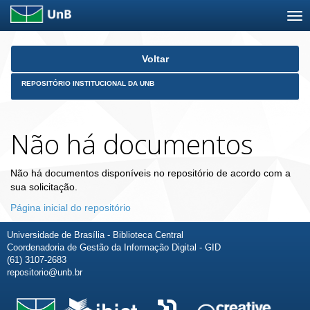
Skip
Voltar
navigation
REPOSITÓRIO INSTITUCIONAL DA UNB
Não há documentos
Não há documentos disponíveis no repositório de acordo com a
sua solicitação.
Página inicial do repositório
Universidade de Brasília - Biblioteca Central
Coordenadoria de Gestão da Informação Digital - GID
(61) 3107-2683
repositorio@unb.br